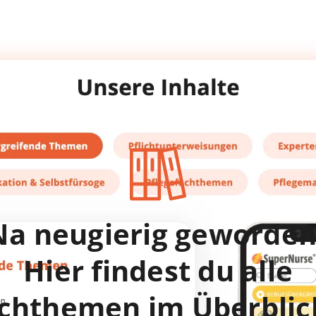
Na neugierig geworden
Hier findest du alle
chthemen im Überbli