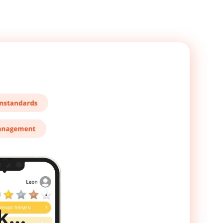
?
ck…