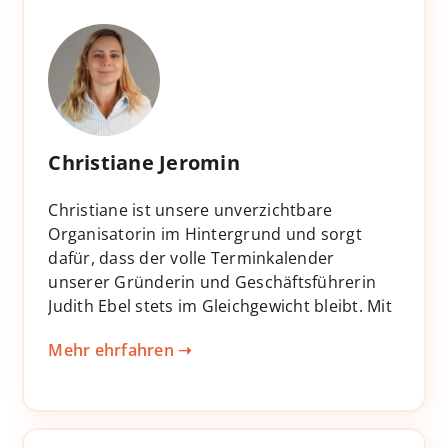
ihrer freundlichen und professionellen Art
stellt sie sicher, dass jede Einrichtung das
volle Potenzial unserer Lernwelt
ausschöpfen kann.
Christiane Jeromin
Christiane ist unsere unverzichtbare
Organisatorin im Hintergrund und sorgt
dafür, dass der volle Terminkalender
unserer Gründerin und Geschäftsführerin
Judith Ebel stets im Gleichgewicht bleibt. Mit
ihrer Erfahrung im Marketing bringt sie
Mehr ehrfahren ➝
Struktur und Klarheit in den Alltag und
unterstützt das Team, wo immer sie
gebraucht wird. Durch ihre
vorausschauende Art landen alle Anfragen