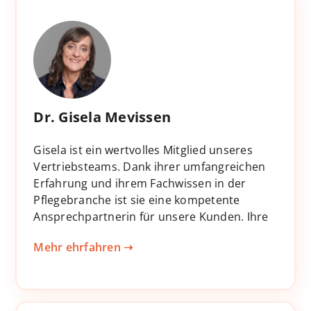
zuverlässig an der richtigen Stelle. So hält
Christiane den Rücken frei und schafft Raum
für das, was wirklich wichtig ist: die
Weiterentwicklung von SuperNurse.
Dr. Gisela Mevissen
Gisela ist ein wertvolles Mitglied unseres
Vertriebsteams. Dank ihrer umfangreichen
Erfahrung und ihrem Fachwissen in der
Pflegebranche ist sie eine kompetente
Ansprechpartnerin für unsere Kunden. Ihre
Leidenschaft gilt der Unterstützung von
Mehr ehrfahren ➝
Pflegeeinrichtungen in Fragen der
Fortbildung.