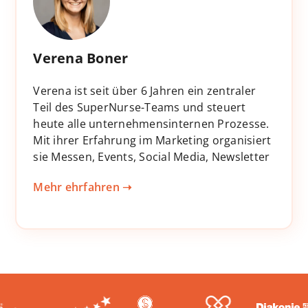
Verena Boner
Verena ist seit über 6 Jahren ein zentraler
Teil des SuperNurse-Teams und steuert
heute alle unternehmensinternen Prozesse.
Mit ihrer Erfahrung im Marketing organisiert
sie Messen, Events, Social Media, Newsletter
und Präsentationen und sorgt so für eine
Mehr ehrfahren ➝
starke Sichtbarkeit von SuperNurse.
Zusätzlich unterstützt sie Projekte für
Großkunden und bringt ihre Expertise auch
im Rahmen von Care for Innovation in
Kommunikation und PR ein. Als vielseitige
Schnittstelle hält Verena die Fäden
zusammen und trägt entscheidend zur
Weiterentwicklung unserer Lernwelt bei.