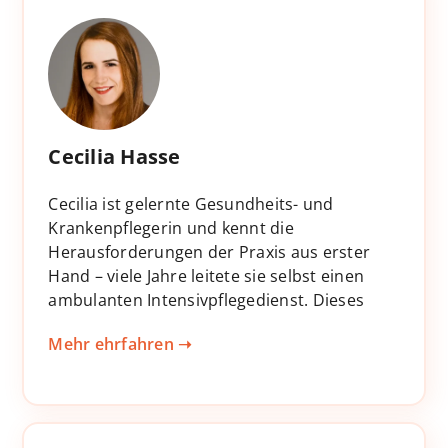
Cecilia Hasse
Cecilia ist gelernte Gesundheits- und
Krankenpflegerin und kennt die
Herausforderungen der Praxis aus erster
Hand – viele Jahre leitete sie selbst einen
ambulanten Intensivpflegedienst. Dieses
Wissen bringt sie heute als Kundencoach bei
Mehr ehrfahren ➝
SuperNurse ein. Von den ersten
Onboardings bis hin zur langfristigen
Begleitung ist Cecilia für unsere Kund:innen
eine strukturierte, verlässliche und stets
lösungsorientierte Ansprechpartnerin. Mit