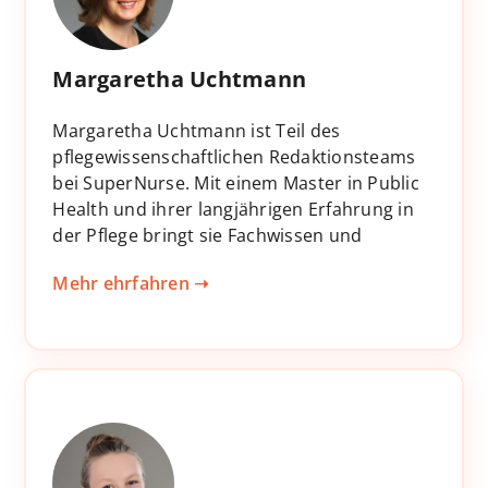
Margaretha Uchtmann
Margaretha Uchtmann ist Teil des
pflegewissenschaftlichen Redaktionsteams
bei SuperNurse. Mit einem Master in Public
Health und ihrer langjährigen Erfahrung in
der Pflege bringt sie Fachwissen und
praxisnahe Einblicke in die Entwicklung
Mehr ehrfahren ➝
hochwertiger Inhalte für unsere Lernwelt
ein.