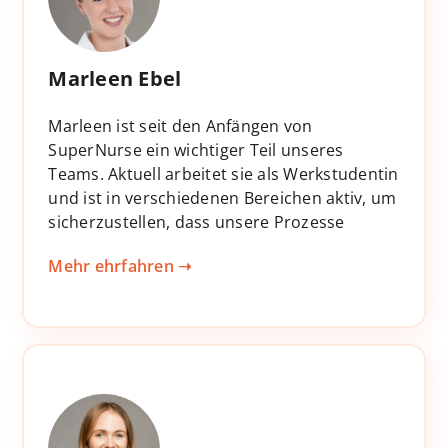
Marleen Ebel
Marleen ist seit den Anfängen von
SuperNurse ein wichtiger Teil unseres
Teams. Aktuell arbeitet sie als Werkstudentin
und ist in verschiedenen Bereichen aktiv, um
sicherzustellen, dass unsere Prozesse
reibungslos laufen. Ob Datenpflege, die
Mehr ehrfahren ➝
Organisation von Events oder ein
kurzfristiger Social Media Post, Marleens
Fähigkeit, in verschiedenen
Aufgabenbereichen effizient zu arbeiten,
machen sie zu einem unverzichtbaren
Teammitglied.