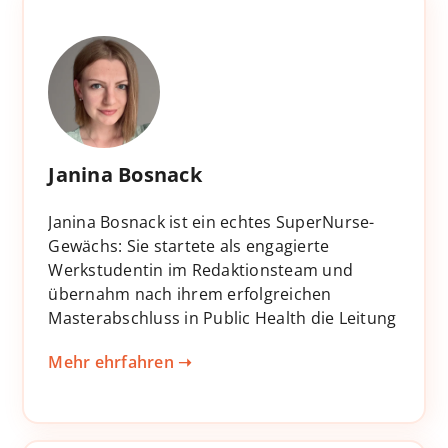
Janina Bosnack
Janina Bosnack ist ein echtes SuperNurse-
Gewächs: Sie startete als engagierte
Werkstudentin im Redaktionsteam und
übernahm nach ihrem erfolgreichen
Masterabschluss in Public Health die Leitung
der pflegewissenschaftlichen Redaktion. Mit
Mehr ehrfahren ➝
ihrem fundierten Fachwissen, einem feinen
Gespür für didaktisch wertvolle Lerninhalte
und einem ausgeprägten technischen
Verständnis ist sie heute eine